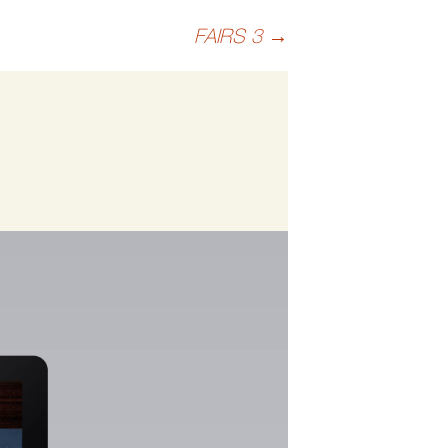
FAIRS 3
→