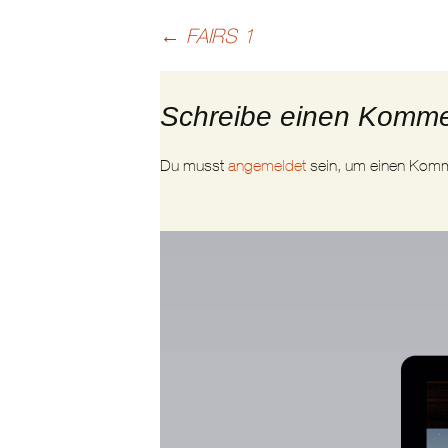
Beitragsnavigation
←
FAIRS 1
Schreibe einen Komme
Du musst
angemeldet
sein, um einen Kom